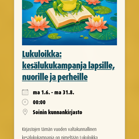
Lukuloikka:
kesälukukampanja lapsille,
nuorille ja perheille
ma 1.6. - ma 31.8.
00:00
Soinin kunnankirjasto
Kirjastojen tämän vuoden valtakunnallinen
kesälukukampanja on nimeltään Lukuloikka.