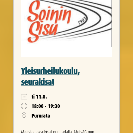
Yleisurheilukoulu,
seurakisat
ti 11.8.
18:00 - 19:30
Pururata
Maastojuoksukisat pururadalla, MetsäGroup