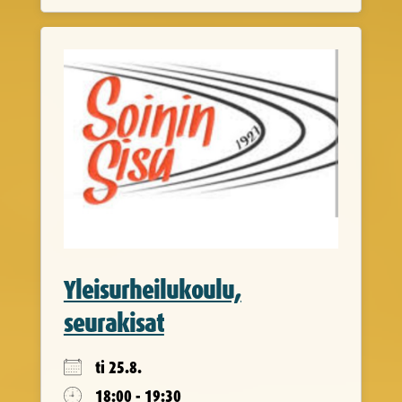
Yleisurheilukoulu,
seurakisat
ti 25.8.
18:00 - 19:30