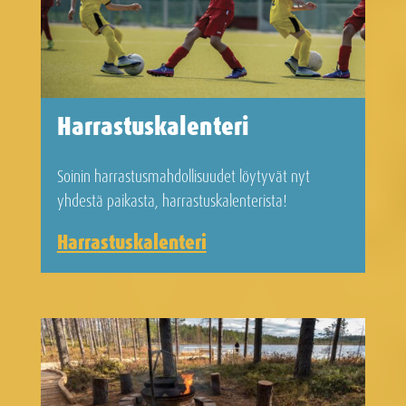
Harrastus­­kalenteri
Soinin harrastusmahdollisuudet löytyvät nyt
yhdestä paikasta, harrastuskalenterista!
Harrastuskalenteri