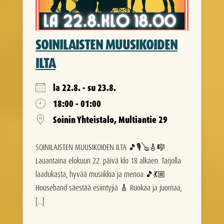
SOINILAISTEN MUUSIKOIDEN
ILTA
la 22.8. - su 23.8.
18:00 - 01:00
Soinin Yhteistalo, Multiantie 29
SOINILAISTEN MUUSIKOIDEN ILTA 🎵🎙️🪕🎸🎼
Lauantaina elokuun 22. päivä klo 18 alkaen. Tarjolla
laadukasta, hyvää musiikkia ja menoa 🎵💃🏼
Houseband säestää esiintyjiä 🎸 Ruokaa ja juomaa,
[...]