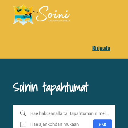
Kirjaudu
Soinin tapahtumat
Hae hakusanalla tai tapahtuman nimellä
Hae ajankohdan mukaan
HAE