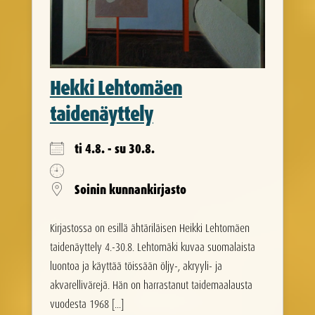
Hekki Lehtomäen
taidenäyttely
ti 4.8. - su 30.8.
Soinin kunnankirjasto
Kirjastossa on esillä ähtäriläisen Heikki Lehtomäen
taidenäyttely 4.-30.8. Lehtomäki kuvaa suomalaista
luontoa ja käyttää töissään öljy-, akryyli- ja
akvarellivärejä. Hän on harrastanut taidemaalausta
vuodesta 1968 [...]