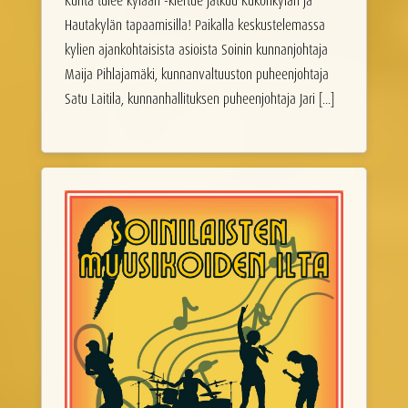
Kunta tulee kylään -kiertue jatkuu Kukonkylän ja
Hautakylän tapaamisilla! Paikalla keskustelemassa
kylien ajankohtaisista asioista Soinin kunnanjohtaja
Maija Pihlajamäki, kunnanvaltuuston puheenjohtaja
Satu Laitila, kunnanhallituksen puheenjohtaja Jari [...]