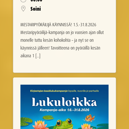
Soini
MESTARIPYÖRÄILIJÄ KÄYNNISSÄ! 1.5.-31.8.2026
Mestaripyöräilijä-kampanja on jo vuosien ajan ollut
monelle tuttu kesän kohokohta – ja nyt se on
käynnissä jälleen! Tavoitteena on pyöräillä kesän
aikana 1 [...]