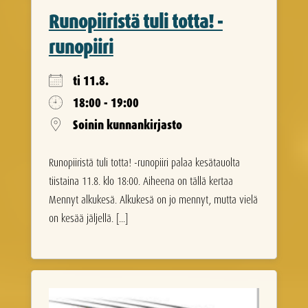
Runopiiristä tuli totta! -
runopiiri
ti 11.8.
18:00 - 19:00
Soinin kunnankirjasto
Runopiiristä tuli totta! -runopiiri palaa kesätauolta
tiistaina 11.8. klo 18:00. Aiheena on tällä kertaa
Mennyt alkukesä. Alkukesä on jo mennyt, mutta vielä
on kesää jäljellä. [...]