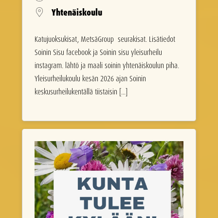
Yhtenäiskoulu
Katujuoksukisat, MetsäGroup seurakisat. Lisätiedot
Soinin Sisu facebook ja Soinin sisu yleisurheilu
instagram. lähtö ja maali soinin yhtenäiskoulun piha.
Yleisurheilukoulu kesän 2026 ajan Soinin
keskusurheilukentällä tiistaisin [...]