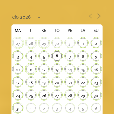
MA
TI
KE
TO
PE
LA
SU
27
28
29
30
31
1
2
6
3
4
5
7
8
9
10
11
12
13
14
15
16
17
18
19
20
21
22
23
24
25
26
27
28
29
30
31
1
2
3
4
5
6