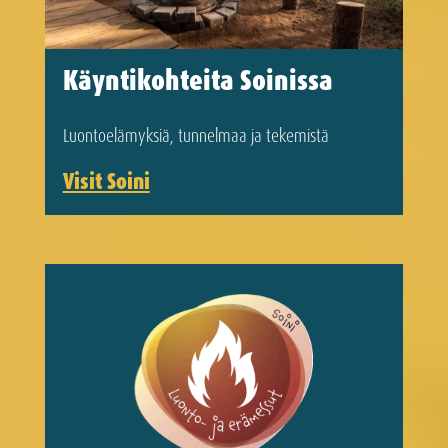
Käyntikohteita Soinissa
Luonto­elämyksiä, tunnelmaa ja tekemistä
Visit Soini