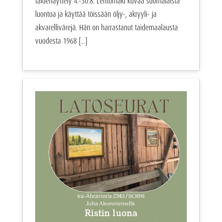
taidenäyttely 4.-30.8. Lehtomäki kuvaa suomalaista
luontoa ja käyttää töissään öljy-, akryyli- ja
akvarellivärejä. Hän on harrastanut taidemaalausta
vuodesta 1968 [...]