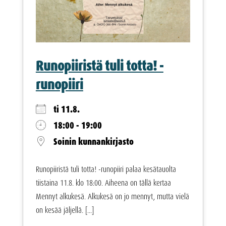
Runopiiristä tuli totta! -
runopiiri
ti 11.8.
18:00 - 19:00
Soinin kunnankirjasto
Runopiiristä tuli totta! -runopiiri palaa kesätauolta
tiistaina 11.8. klo 18:00. Aiheena on tällä kertaa
Mennyt alkukesä. Alkukesä on jo mennyt, mutta vielä
on kesää jäljellä. [...]