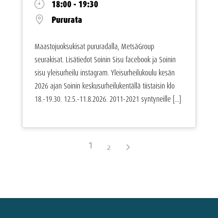
18:00 - 19:30
Pururata
Maastojuoksukisat pururadalla, MetsäGroup
seurakisat. Lisätiedot Soinin Sisu facebook ja Soinin
sisu yleisurheilu instagram. Yleisurheilukoulu kesän
2026 ajan Soinin keskusurheilukentällä tiistaisin klo
18.-19.30. 12.5.-11.8.2026. 2011-2021 syntyneille [...]
1
2