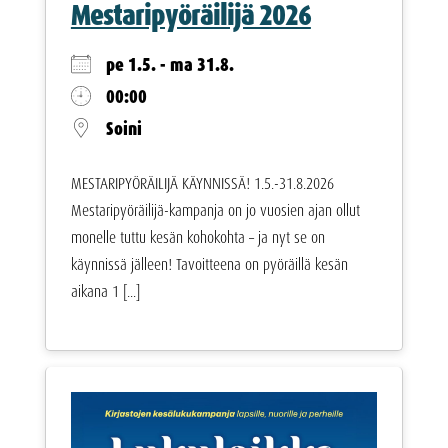
Mestaripyöräilijä 2026
pe 1.5. - ma 31.8.
00:00
Soini
MESTARIPYÖRÄILIJÄ KÄYNNISSÄ! 1.5.-31.8.2026
Mestaripyöräilijä-kampanja on jo vuosien ajan ollut
monelle tuttu kesän kohokohta – ja nyt se on
käynnissä jälleen! Tavoitteena on pyöräillä kesän
aikana 1 [...]