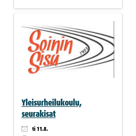
Yleisurheilukoulu,
seurakisat
ti 11.8.