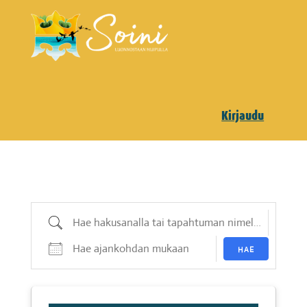
Kirjaudu
Hae hakusanalla tai tapahtuman nimellä
Hae ajankohdan mukaan
HAE