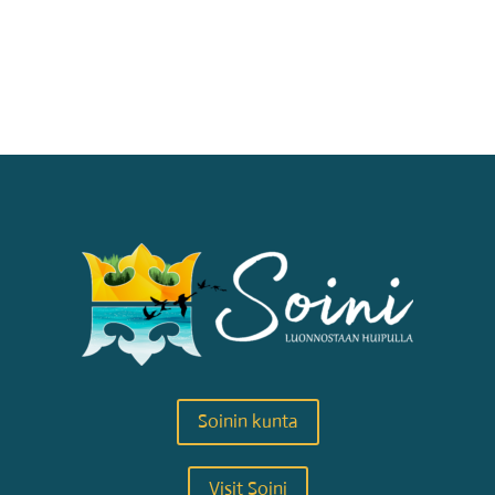
Soinin kunta
Visit Soini