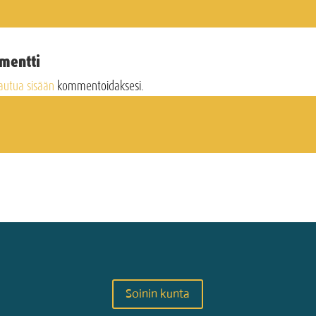
mentti
jautua sisään
kommentoidaksesi.
Soinin kunta