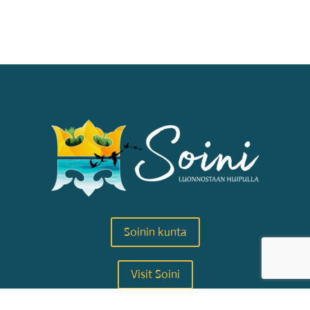
Soinin kunta
Visit Soini