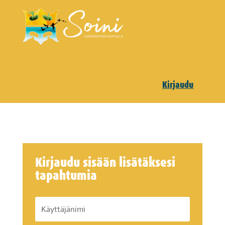
Kirjaudu
Kirjaudu sisään lisätäksesi
tapahtumia