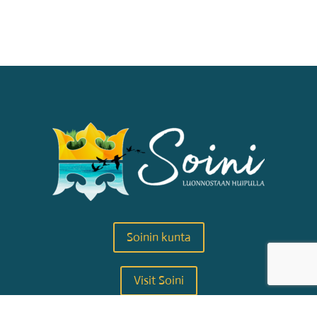
Soinin kunta
Visit Soini