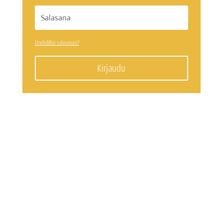
Unohditko salasanasi?
Kirjaudu