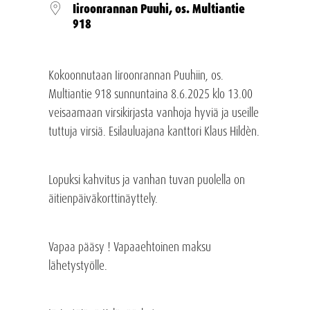
Iiroonrannan Puuhi, os. Multiantie
918
Kokoonnutaan Iiroonrannan Puuhiin, os.
Multiantie 918 sunnuntaina 8.6.2025 klo 13.00
veisaamaan virsikirjasta vanhoja hyviä ja useille
tuttuja virsiä. Esilauluajana kanttori Klaus Hildèn.
Lopuksi kahvitus ja vanhan tuvan puolella on
äitienpäiväkorttinäyttely.
Vapaa pääsy ! Vapaaehtoinen maksu
lähetystyölle.