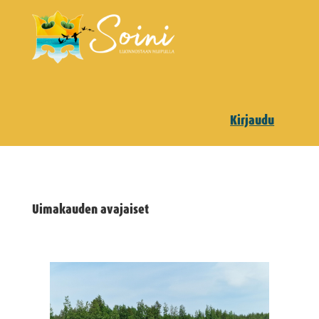
Kirjaudu
Uimakauden avajaiset