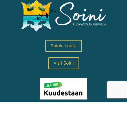
Soinin kunta
Visit Soini