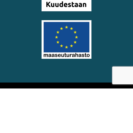
© Soinin kunta
Saavutettavuus­seloste
Eväste­asetukset