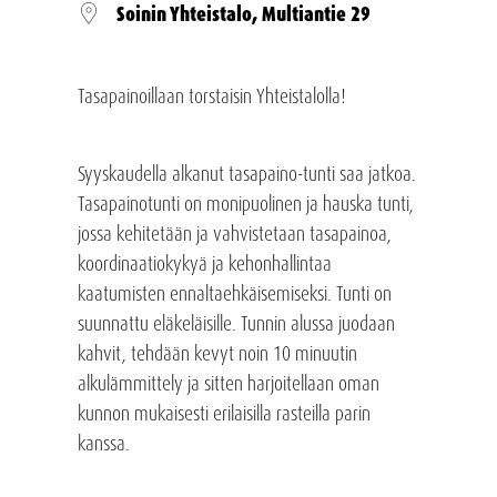
Soinin Yhteistalo, Multiantie 29
Tasapainoillaan torstaisin Yhteistalolla!
Syyskaudella alkanut tasapaino-tunti saa jatkoa.
Tasapainotunti on monipuolinen ja hauska tunti,
jossa kehitetään ja vahvistetaan tasapainoa,
koordinaatiokykyä ja kehonhallintaa
kaatumisten ennaltaehkäisemiseksi. Tunti on
suunnattu eläkeläisille. Tunnin alussa juodaan
kahvit, tehdään kevyt noin 10 minuutin
alkulämmittely ja sitten harjoitellaan oman
kunnon mukaisesti erilaisilla rasteilla parin
kanssa.