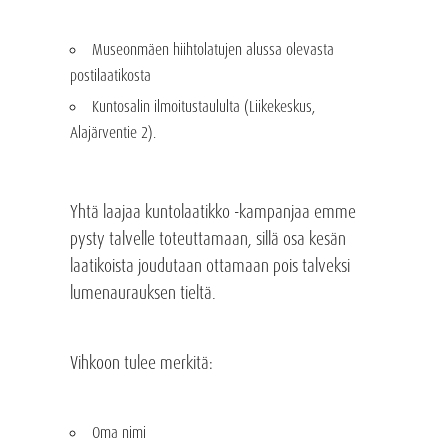
Museonmäen hiihtolatujen alussa olevasta
postilaatikosta
Kuntosalin ilmoitustaululta (Liikekeskus,
Alajärventie 2).
Yhtä laajaa kuntolaatikko -kampanjaa emme
pysty talvelle toteuttamaan, sillä osa kesän
laatikoista joudutaan ottamaan pois talveksi
lumenaurauksen tieltä.
Vihkoon tulee merkitä:
Oma nimi