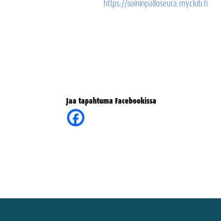
https://soininpalloseura.myclub.fi
Jaa tapahtuma Facebookissa