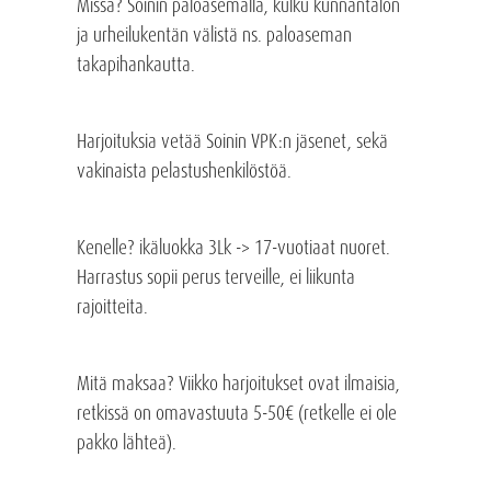
Missä? Soinin paloasemalla, kulku kunnantalon
ja urheilukentän välistä ns. paloaseman
takapihankautta.
Harjoituksia vetää Soinin VPK:n jäsenet, sekä
vakinaista pelastushenkilöstöä.
Kenelle? ikäluokka 3Lk -> 17-vuotiaat nuoret.
Harrastus sopii perus terveille, ei liikunta
rajoitteita.
Mitä maksaa? Viikko harjoitukset ovat ilmaisia,
retkissä on omavastuuta 5-50€ (retkelle ei ole
pakko lähteä).