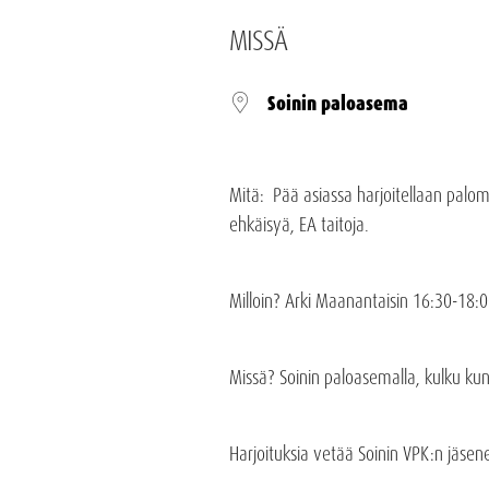
MISSÄ
Soinin paloasema
Mitä: Pää asiassa harjoitellaan palo
ehkäisyä, EA taitoja.
Milloin? Arki Maanantaisin 16:30-18:0
Missä? Soinin paloasemalla, kulku ku
Harjoituksia vetää Soinin VPK:n jäsen