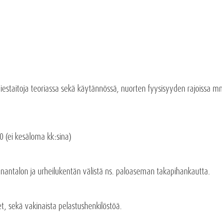
miestaitoja teoriassa sekä käytännössä, nuorten fyysisyyden rajoissa 
0 (ei kesäloma kk:sina)
nnantalon ja urheilukentän välistä ns. paloaseman takapihankautta.
et, sekä vakinaista pelastushenkilöstöä.