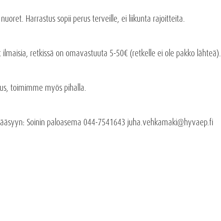
oret. Harrastus sopii perus terveille, ei liikunta rajoitteita.
 ilmaisia, retkissä on omavastuuta 5-50€ (retkelle ei ole pakko lähteä).
s, toimimme myös pihalla.
 pääsyyn: Soinin paloasema 044-7541643 juha.vehkamaki@hyvaep.fi