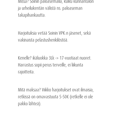
Missä? Soinin paloasemalla, kulku kunnantalon
ja urheilukentän välistä ns. paloaseman
takapihankautta.
Harjoituksia vetää Soinin VPK:n jäsenet, sekä
vakinaista pelastushenkilöstöä.
Kenelle? ikäluokka 3Lk -> 17-vuotiaat nuoret.
Harrastus sopii perus terveille, ei liikunta
rajoitteita.
Mitä maksaa? Viikko harjoitukset ovat ilmaisia,
retkissä on omavastuuta 5-50€ (retkelle ei ole
pakko lähteä).