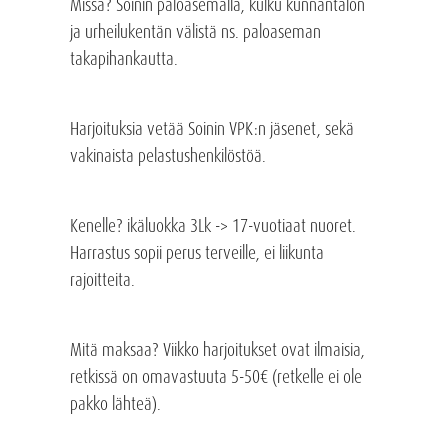
Missä? Soinin paloasemalla, kulku kunnantalon
ja urheilukentän välistä ns. paloaseman
takapihankautta.
Harjoituksia vetää Soinin VPK:n jäsenet, sekä
vakinaista pelastushenkilöstöä.
Kenelle? ikäluokka 3Lk -> 17-vuotiaat nuoret.
Harrastus sopii perus terveille, ei liikunta
rajoitteita.
Mitä maksaa? Viikko harjoitukset ovat ilmaisia,
retkissä on omavastuuta 5-50€ (retkelle ei ole
pakko lähteä).