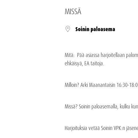
MISSÄ
Soinin paloasema
Mitä: Pää asiassa harjoitellaan palo
ehkäisyä, EA taitoja.
Milloin? Arki Maanantaisin 16:30-18:0
Missä? Soinin paloasemalla, kulku ku
Harjoituksia vetää Soinin VPK:n jäsen