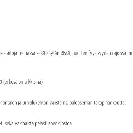
miestaitoja teoriassa sekä käytännössä, nuorten fyysisyyden rajoissa 
0 (ei kesäloma kk:sina)
nnantalon ja urheilukentän välistä ns. paloaseman takapihankautta.
et, sekä vakinaista pelastushenkilöstöä.