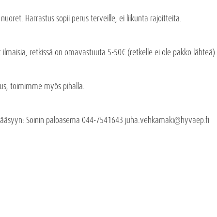
oret. Harrastus sopii perus terveille, ei liikunta rajoitteita.
 ilmaisia, retkissä on omavastuuta 5-50€ (retkelle ei ole pakko lähteä).
s, toimimme myös pihalla.
 pääsyyn: Soinin paloasema 044-7541643 juha.vehkamaki@hyvaep.fi