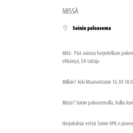
MISSÄ
Soinin paloasema
Mitä: Pää asiassa harjoitellaan palo
ehkäisyä, EA taitoja.
Milloin? Arki Maanantaisin 16:30-18:0
Missä? Soinin paloasemalla, kulku ku
Harjoituksia vetää Soinin VPK:n jäsen