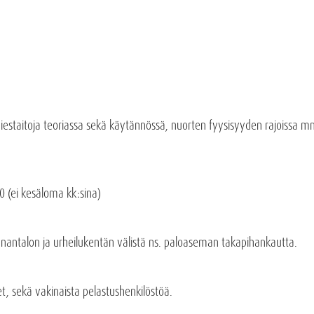
miestaitoja teoriassa sekä käytännössä, nuorten fyysisyyden rajoissa 
0 (ei kesäloma kk:sina)
nnantalon ja urheilukentän välistä ns. paloaseman takapihankautta.
et, sekä vakinaista pelastushenkilöstöä.