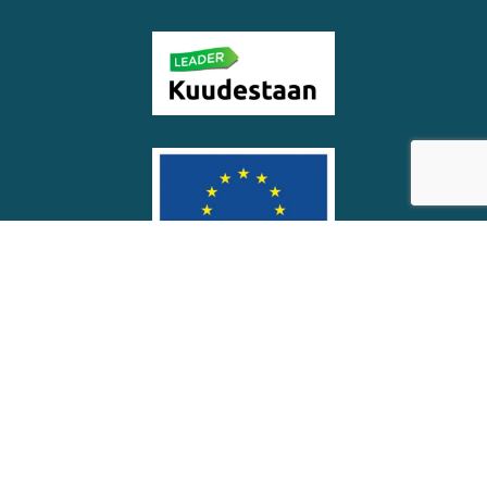
© Soinin kunta
Saavutettavuus­seloste