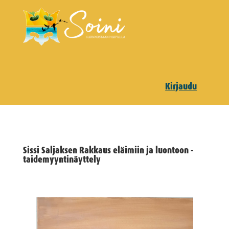
Kirjaudu
Sissi Saljaksen Rakkaus eläimiin ja luontoon -
taidemyyntinäyttely