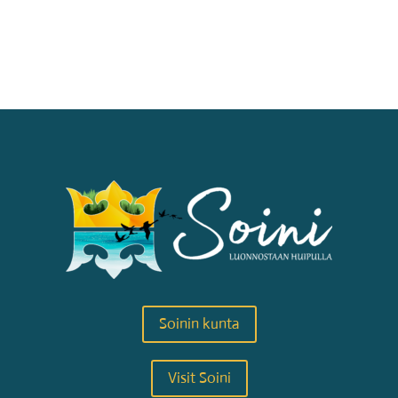
Soinin kunta
Visit Soini