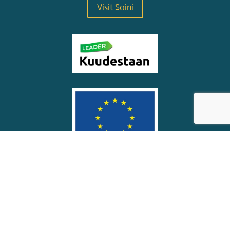
Visit Soini
© Soinin kunta