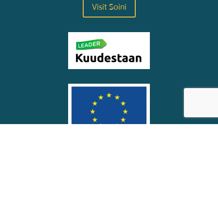
Visit Soini
© Soinin kunta