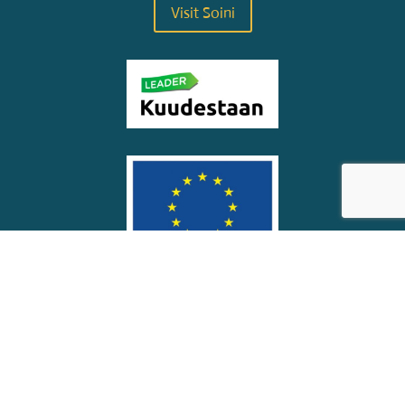
Visit Soini
© Soinin kunta