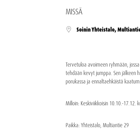
MISSÄ
Soinin Yhteistalo, Multianti
Tervetuloa avoimeen ryhmään, jossa v
tehdään kevyt jumppa. Sen jälkeen har
porukassa ja ennaltaehkäistä kaatumi
Milloin
: Keskiviikkoisin 10.10.-17.12.
k
Paikka
: Yhteistalo, Multiantie 29