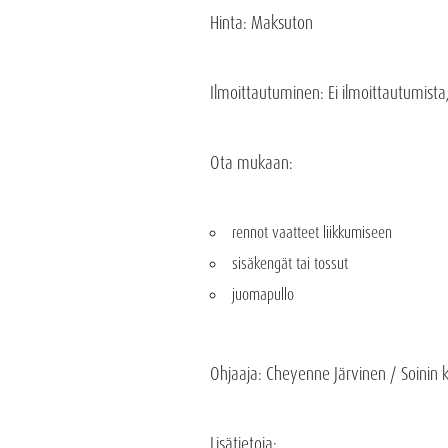
Hinta
: Maksuton
Ilmoittautuminen
: Ei ilmoittautumista
Ota mukaan
:
rennot vaatteet liikkumiseen
sisäkengät tai tossut
juomapullo
Ohjaaja
: Cheyenne Järvinen / Soinin 
Lisätietoja: