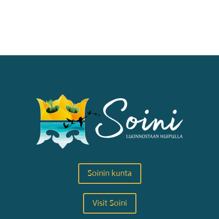
Soinin kunta
Visit Soini