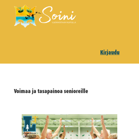
Kirjaudu
Voimaa ja tasapainoa senioreille