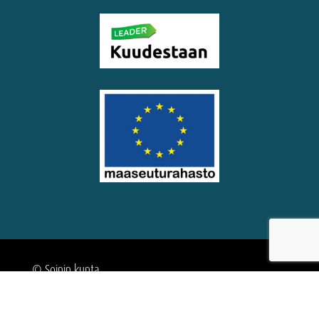
© Soinin kunta
Saavutettavuus­seloste