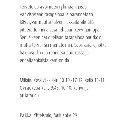
Tervetuloa avoimeen ryhmään, jossa
vahvistetaan tasapainoa ja parannetaan
kävelyvarmuutta talven liukkaita silmällä
pitäen. Tunnin alussa tehdään kevyt jumppa.
Sen jälkeen harjoitellaan tasapainoa hauskoin,
mutta turvallisin menetelmin. Sopii kaikille, jotka
haluavat liikkua rennossa porukassa ja
ennaltaehkäistä kaatumisia.
Milloin
: Keskiviikkoisin 10.10.-17.12.
kello 10-11.
Ovi aukeaa kello 9:45. 10.10. kahvi- ja
pullatarjoilu
Paikka
: Yhteistalo, Multiantie 29