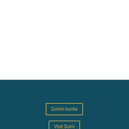
Soinin kunta
Visit Soini