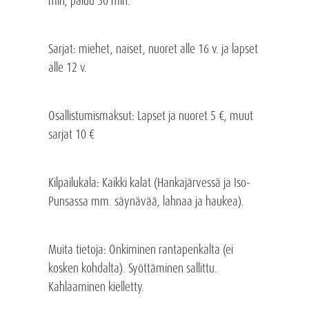
min, paluu 30 min.
Sarjat: miehet, naiset, nuoret alle 16 v. ja lapset
alle 12 v.
Osallistumismaksut: Lapset ja nuoret 5 €, muut
sarjat 10 €
Kilpailukala: Kaikki kalat (Hankajärvessä ja Iso-
Punsassa mm. säynävää, lahnaa ja haukea).
Muita tietoja: Onkiminen rantapenkalta (ei
kosken kohdalta). Syöttäminen sallittu.
Kahlaaminen kielletty.