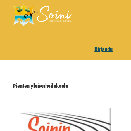
Kirjaudu
Pienten yleisurheilukoulu