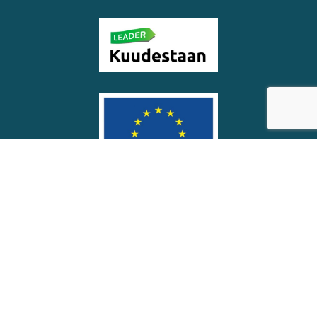
© Soinin kunta
Saavutettavuus­seloste