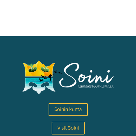
Soinin kunta
Visit Soini