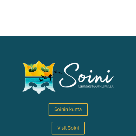
Soinin kunta
Visit Soini