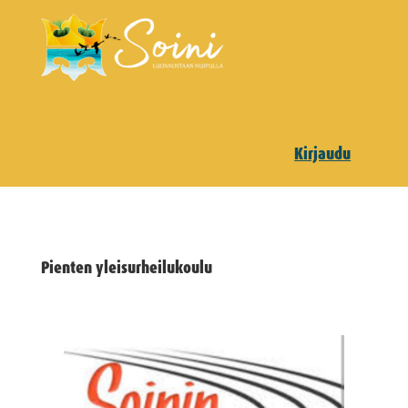
Kirjaudu
Pienten yleisurheilukoulu