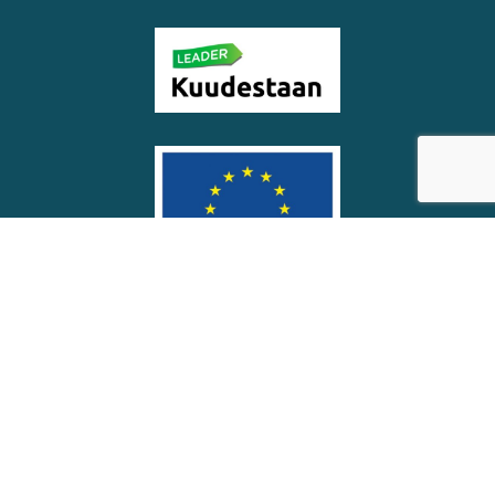
© Soinin kunta
Saavutettavuus­seloste