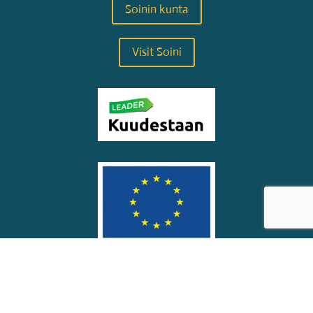
Soinin kunta
Visit Soini