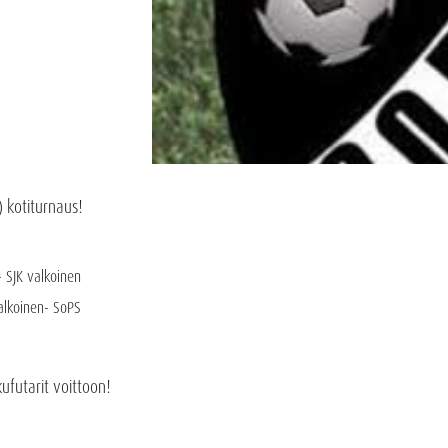
 kotiturnaus!
- SJK valkoinen
valkoinen- SoPS
futarit voittoon!