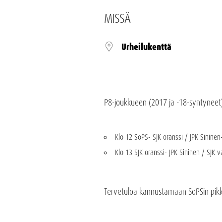
MISSÄ
Urheilukenttä
P8-joukkueen (2017 ja -18-syntyneet)
Klo 12 SoPS- SJK oranssi / JPK Sininen
Klo 13 SJK oranssi- JPK Sininen / SJK 
Tervetuloa kannustamaan SoPSin pikku