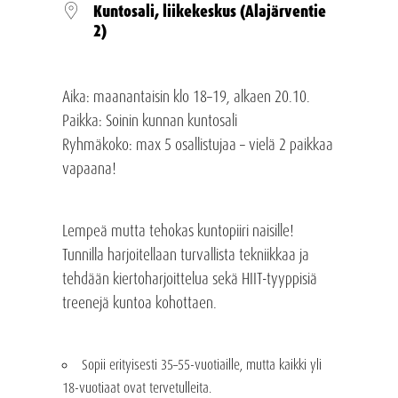
Kuntosali, liikekeskus (Alajärventie
2)
Aika:
maanantaisin klo 18–19, alkaen 20.10.
Paikka:
Soinin kunnan kuntosali
Ryhmäkoko:
max 5 osallistujaa – vielä
2 paikkaa
vapaana!
Lempeä mutta tehokas kuntopiiri naisille!
Tunnilla harjoitellaan turvallista tekniikkaa ja
tehdään kiertoharjoittelua sekä HIIT-tyyppisiä
treenejä kuntoa kohottaen.
Sopii erityisesti 35–55-vuotiaille, mutta kaikki yli
18-vuotiaat ovat tervetulleita.