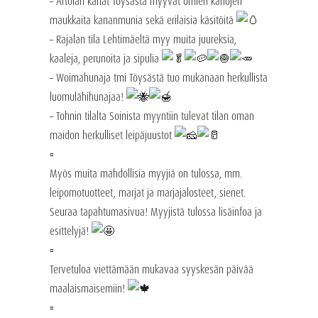
– Artolan kanat Töysästä myyvät omien kanojen
maukkaita kananmunia sekä erilaisia käsitöitä
– Rajalan tila Lehtimäeltä myy muita juureksia,
kaaleja, perunoita ja sipulia
– Woimahunaja tmi Töysästä tuo mukanaan herkullista
luomulähihunajaa!
– Tohnin tilalta Soinista myyntiin tulevat tilan oman
maidon herkulliset leipäjuustot
▫️
Myös muita mahdollisia myyjiä on tulossa, mm.
leipomotuotteet, marjat ja marjajalosteet, sienet.
Seuraa tapahtumasivua! Myyjistä tulossa lisäinfoa ja
esittelyjä!
▫️
Tervetuloa viettämään mukavaa syyskesän päivää
maalaismaisemiin!
▫️