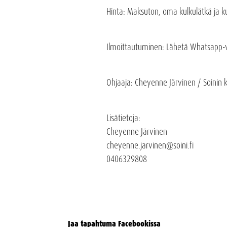
Hinta: Maksuton, oma kulkulätkä ja ku
Ilmoittautuminen
:
Lähetä Whatsapp-vi
Ohjaaja: Cheyenne Järvinen / Soinin 
Lisätietoja:
Cheyenne Järvinen
cheyenne.jarvinen@soini.fi
0406329808
Jaa tapahtuma Facebookissa