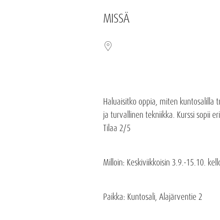
MISSÄ
Haluaisitko oppia, miten kuntosalilla 
ja turvallinen tekniikka. Kurssi sopii e
Tilaa 2/5
Milloin
: Keskiviikkoisin 3.9.-15.10. kel
Paikka
: Kuntosali, Alajärventie 2