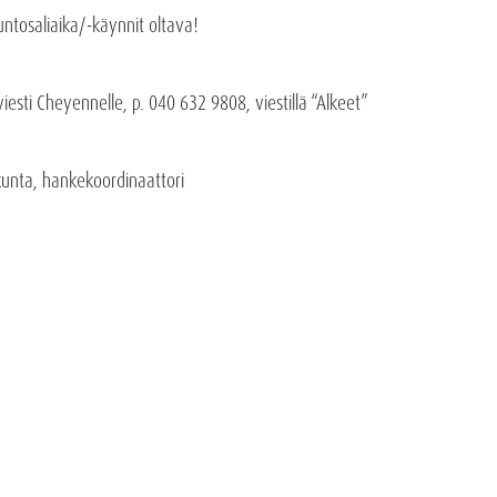
ntosaliaika/-käynnit oltava!
esti Cheyennelle, p. 040 632 9808, viestillä “Alkeet”
kunta, hankekoordinaattori