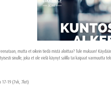
treenataan, mutta et oikein tiedä mistä aloittaa? Tule mukaan! Käydään 
rityisesti sinulle, joka et ole vielä käynyt salilla tai kaipaat varmuutta t
lo 17-19 (7vk, 7krt)