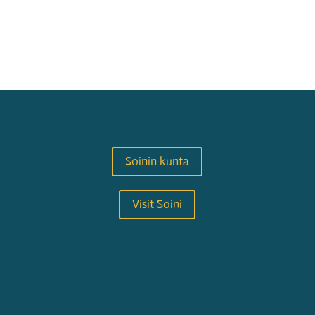
Soinin kunta
Visit Soini