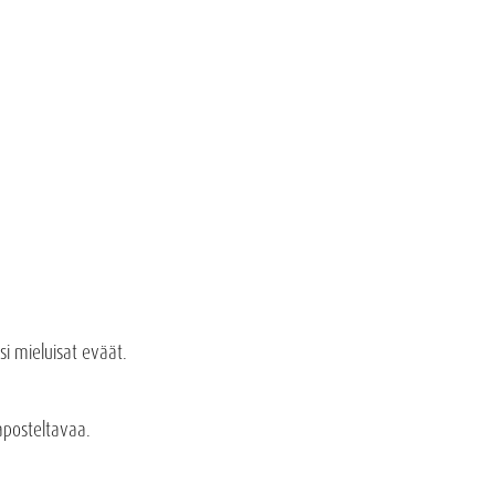
si mieluisat eväät.
naposteltavaa.