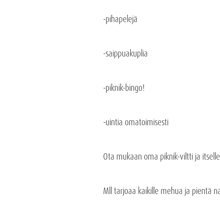
-pihapelejä
-saippuakuplia
-piknik-bingo!
-uintia omatoimisesti
Ota mukaan oma piknik-viltti ja itselle
Mll tarjoaa kaikille mehua ja pientä 