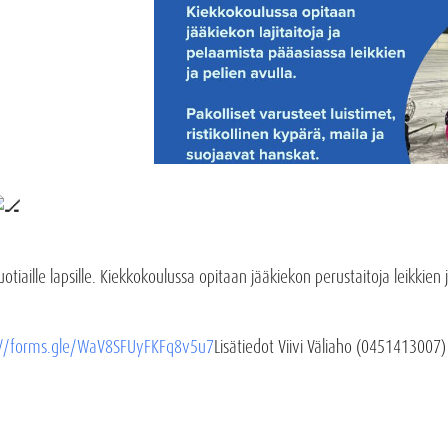
tiaille lapsille. Kiekkokoulussa opitaan jääkiekon perustaitoja leikkien 
://forms.gle/WaV8SFUyFKFq8v5u7
Lisätiedot Viivi Väliaho (0451413007)