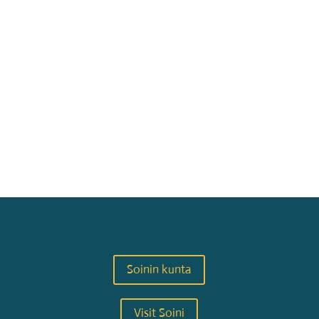
Soinin kunta
Visit Soini