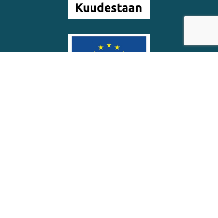
© Soinin kunta
Saavutettavuus­seloste
Eväste­asetukset