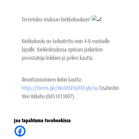
Tervetuloa mukaan kiekkokouluun!
Kiekkokoulu on tarkoitettu noin 4-8-vuotiaille
lapsille. Kiekkokoulussa opitaan jääkiekon
perustaitoja leikkien ja pelien kautta.
Ilmoittautuminen linkin kautta:
https://forms.gle/WaV8SFUyFKFq8v5u7
Lisätiedot
Viivi Väliaho (0451413007)
Jaa tapahtuma Facebookissa