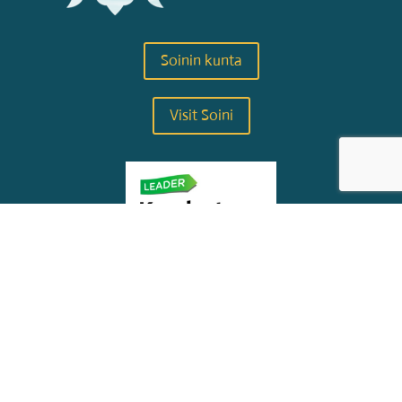
Soinin kunta
Visit Soini