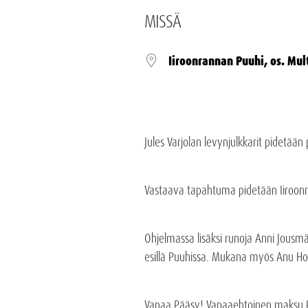
MISSÄ
Iiroonrannan Puuhi, os. Mul
Jules Varjolan levynjulkkarit pidetään
Vastaava tapahtuma pidetään Iiroonra
Ohjelmassa lisäksi runoja Anni Jousmäki
esillä Puuhissa. Mukana myös Anu Honk
Vapaa Pääsy! Vapaaehtoinen maksu Pu