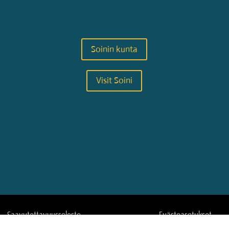
Soinin kunta
Visit Soini
Saavutettavuus­seloste
Eväste­asetukset