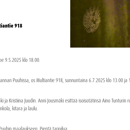
tiantie 918
 pe 9.5.2025 klo 18.00.
nnan Puuhissa, os Multiantie 918, sunnuntaina 6.7.2025 klo 13.00 ja 
 ja Kristiina Juudin. Anni Jousmäki esittää isoisotätinsä Aino Tunturin run
ola, kitara ja laulu.
uhin maalaukseen. Pientä tarjoilua.