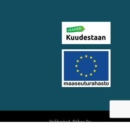
Verkkosivut: Räikee Oy