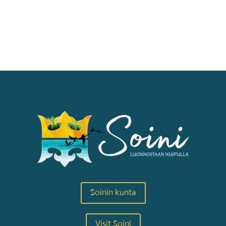
Soinin kunta
Visit Soini