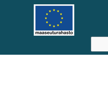
© Soinin kunta
Saavutettavuus­seloste
Eväste­asetukset
Verkkosivut: Räikee Oy