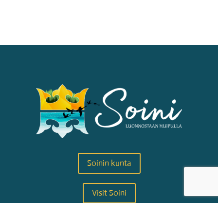
Soinin kunta
Visit Soini