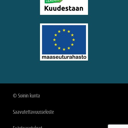
© Soinin kunta
Saavutettavuus­seloste