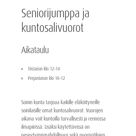
Seniorijumppa ja
kuntosalivuorot
Aikataulu
Tiistaisin klo 12–14
Perjantaisin klo 10–12
Soinin kunta tarjoaa kaikille eläköityneille
soinilaisille omat kuntosalivuorot. Vuorojen
aikana voit kuntoilla turvallisesti ja rennossa
ilmapiirissä. Lisäksi käytettävissä on
peseytymismahdollisuus sekä nuorisotilojen