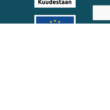
© Soinin kunta
Saavutettavuus­seloste
Eväste­asetukset