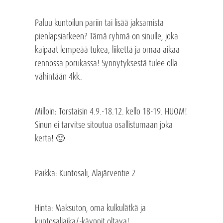
Paluu kuntoilun pariin tai lisää jaksamista
pienlapsiarkeen? Tämä ryhmä on sinulle, joka
kaipaat lempeää tukea, liikettä ja omaa aikaa
rennossa porukassa! Synnytyksestä tulee olla
vähintään 4kk.
Milloin
: Torstaisin 4.9.-18.12. kello 18-19. HUOM!
Sinun ei tarvitse sitoutua osallistumaan joka
kerta! 🙂
Paikka
: Kuntosali, Alajärventie 2
Hinta: Maksuton, oma kulkulätkä ja
kuntosaliaika/-käynnit oltava!