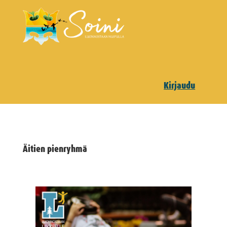
Kirjaudu
Äitien pienryhmä