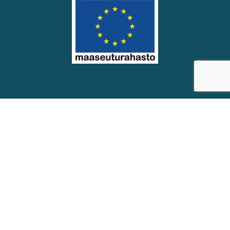
© Soinin kunta
Saavutettavuus­seloste
Eväste­asetukset
Verkkosivut: Räikee Oy