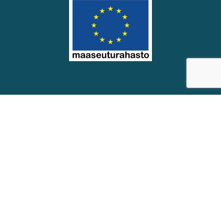
© Soinin kunta
Saavutettavuus­seloste
Eväste­asetukset
Verkkosivut: Räikee Oy