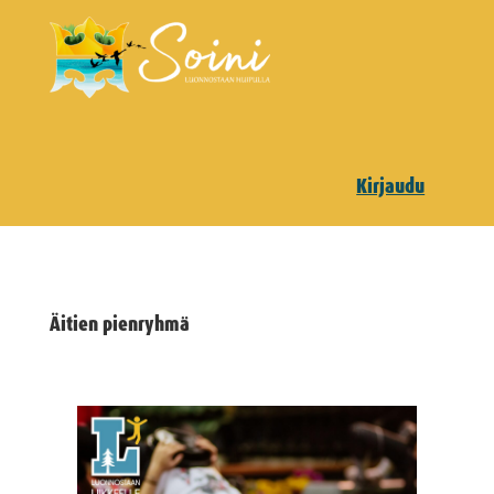
Kirjaudu
Äitien pienryhmä