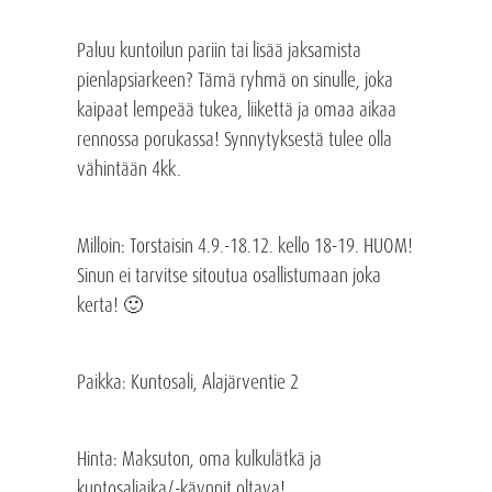
Paluu kuntoilun pariin tai lisää jaksamista
pienlapsiarkeen? Tämä ryhmä on sinulle, joka
kaipaat lempeää tukea, liikettä ja omaa aikaa
rennossa porukassa! Synnytyksestä tulee olla
vähintään 4kk.
Milloin
: Torstaisin 4.9.-18.12. kello 18-19. HUOM!
Sinun ei tarvitse sitoutua osallistumaan joka
kerta! 🙂
Paikka
: Kuntosali, Alajärventie 2
Hinta: Maksuton, oma kulkulätkä ja
kuntosaliaika/-käynnit oltava!