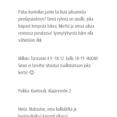
Paluu kuntoilun pariin tai lisää jaksamista
pienlapsiarkeen? Tämä ryhmä on sinulle, joka
kaipaat lempeää tukea, liikettä ja omaa aikaa
rennossa porukassa! Synnytyksestä tulee olla
vähintään 4kk.
Milloin
: Torstaisin 4.9.-18.12. kello 18-19. HUOM!
Sinun ei tarvitse sitoutua osallistumaan joka
kerta! 🙂
Paikka
: Kuntosali, Alajärventie 2
Hinta: Maksuton, oma kulkulätkä ja
kuntosaliaika/-käynnit oltava!