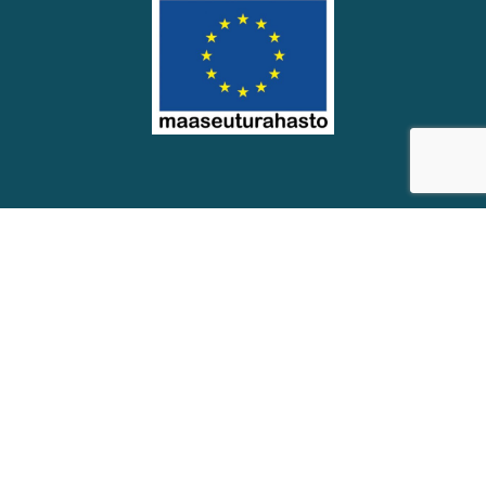
© Soinin kunta
Saavutettavuus­seloste
Eväste­asetukset
Verkkosivut: Räikee Oy