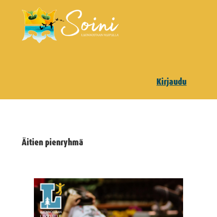
Kirjaudu
Äitien pienryhmä