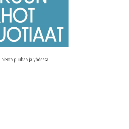
kä pientä puuhaa ja yhdessä