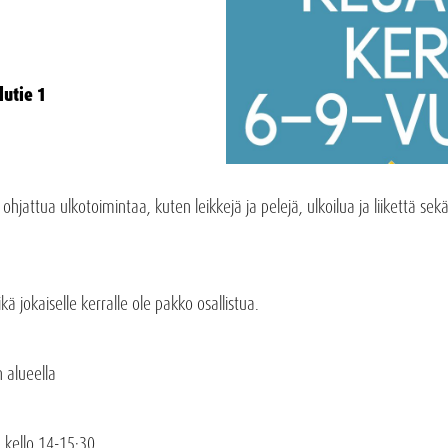
lutie 1
hjattua ulkotoimintaa, kuten leikkejä ja pelejä, ulkoilua ja liikettä se
 jokaiselle kerralle ole pakko osallistua.
 alueella
.6. kello 14-15:30