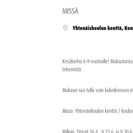
MISSÄ
Yhtenäiskoulun kenttä, Kou
Kesäkerho 6-9-vuotiaille! Maksutonta o
tekemistä.
Mukaan saa tulla vain kokeilemaan eikä
Missä
: Yhtenäiskoulun kenttä / koulun
Milloin
: Tiistait 16.6., ti 23.6. ja ti 30