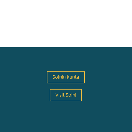
Soinin kunta
Visit Soini