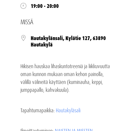
19:00 - 20:00
MISSÄ
Hautakylänsali, Kylätie 127, 63890
Hautakylä
Hikisen hauskaa lihaskuntotreeniä ja liikkuvuutta
oman kunnon mukaan oman kehon painolla,
välillä välineitä käyttäen (kuminauha, keppi,
jumppapallo, kahvakuula).
Tapahtumapaikka:
Hautakyläsali
Ilmoittautuminen
:
NAISTEN JA MIESTEN