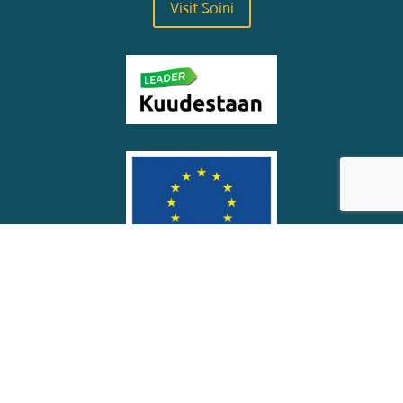
Visit Soini
© Soinin kunta