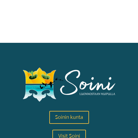
Soinin kunta
Visit Soini