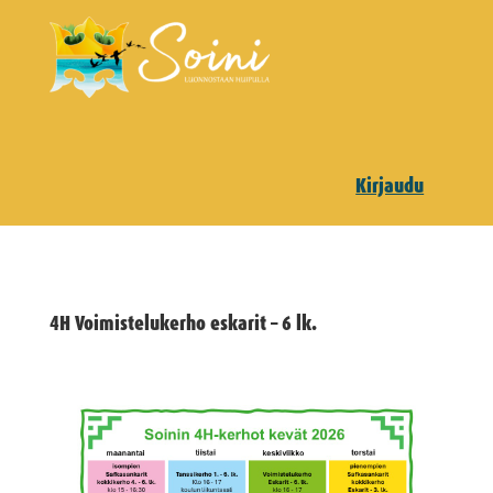
Kirjaudu
4H Voimistelukerho eskarit – 6 lk.