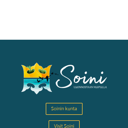
Soinin kunta
Visit Soini