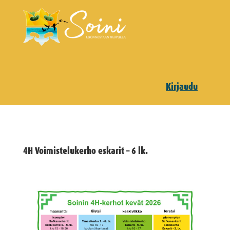
Kirjaudu
4H Voimistelukerho eskarit – 6 lk.