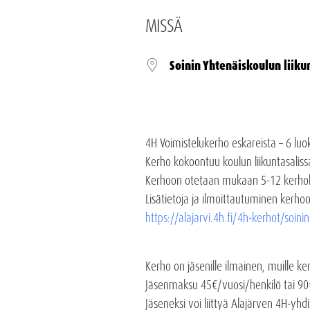
MISSÄ
Soinin Yhtenäiskoulun liiku
4H Voimistelukerho eskareista – 6 luokk
Kerho kokoontuu koulun liikuntasalissa
Kerhoon otetaan mukaan 5-12 kerhol
Lisätietoja ja ilmoittautuminen kerhoo
https://alajarvi.4h.fi/4h-kerhot/soini
Kerho on jäsenille ilmainen, muille 
Jäsenmaksu 45€/vuosi/henkilö tai 9
Jäseneksi voi liittyä Alajärven 4H-yhdis