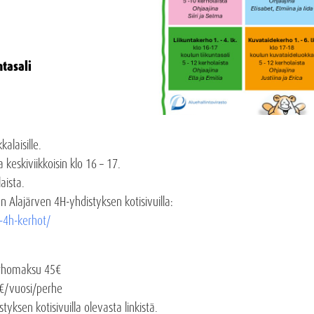
ntasali
alaisille.
 keskiviikkoisin klo 16 – 17.
aista.
n Alajärven 4H-yhdistyksen kotisivuilla:
n-4h-kerhot/
kerhomaksu 45€
0€/vuosi/perhe
tyksen kotisivuilla olevasta linkistä.